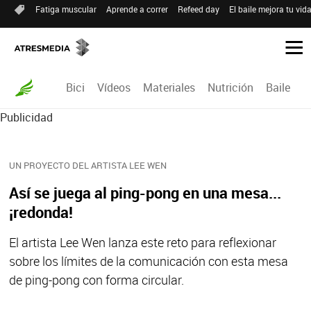
Fatiga muscular
Aprende a correr
Refeed day
El baile mejora tu vid
Bici
Vídeos
Materiales
Nutrición
Baile
R
Publicidad
UN PROYECTO DEL ARTISTA LEE WEN
Así se juega al ping-pong en una mesa...
¡redonda!
El artista Lee Wen lanza este reto para reflexionar
sobre los límites de la comunicación con esta mesa
de ping-pong con forma circular.