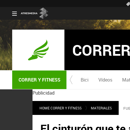
CORRER
CORRER Y FITNESS
Bici
Vídeos
Mat
Publicidad
HOME CORRER Y FITNESS
MATERIALES
FUE
El cinturón que te