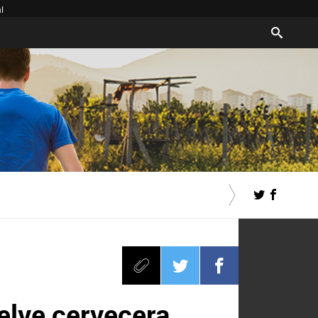
l
uelve cervecera