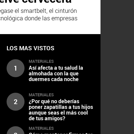
gase el smartbelt, el cinturón
tecnológica donde las empresas
LOS MAS VISTOS
MATERIALES
1
Así afecta a tu salud la
almohada con la que
duermes cada noche
MATERIALES
2
¿Por qué no deberías
poner zapatillas a tus hijos
aunque seas el más cool
de tus amigos?
MATERIALES