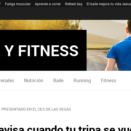
Fatiga muscular
Aprende a correr
Refeed day
El baile mejora tu vida sexua
 Y FITNESS
eriales
Nutrición
Baile
Running
Fitness
 PRESENTADO EN EL CES DE LAS VEGAS
 avisa cuando tu tripa se v