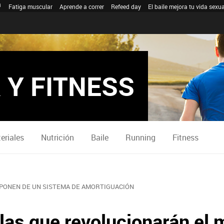
Fatiga muscular
Aprende a correr
Refeed day
El baile mejora tu vida sexua
 Y FITNESS
eriales
Nutrición
Baile
Running
Fitness
PONEN DE UN SISTEMA DE AMORTIGUACIÓN
llas que revolucionarán el