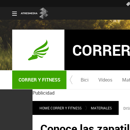
CORRER
CORRER Y FITNESS
Bici
Vídeos
Mat
Publicidad
HOME CORRER Y FITNESS
MATERIALES
DIS
Conoce las zapati