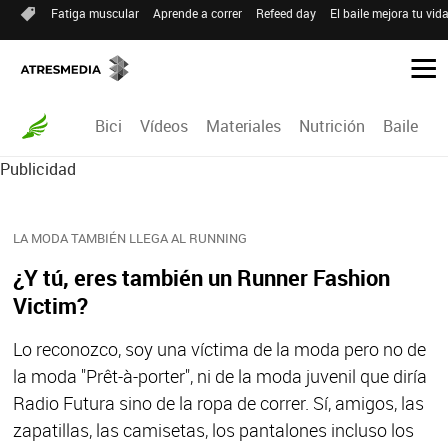
Fatiga muscular
Aprende a correr
Refeed day
El baile mejora tu vid
Bici
Vídeos
Materiales
Nutrición
Baile
R
Publicidad
LA MODA TAMBIÉN LLEGA AL RUNNING
¿Y tú, eres también un Runner Fashion
Victim?
Lo reconozco, soy una víctima de la moda pero no de
la moda "Prêt-à-porter", ni de la moda juvenil que diría
Radio Futura sino de la ropa de correr. Sí, amigos, las
zapatillas, las camisetas, los pantalones incluso los