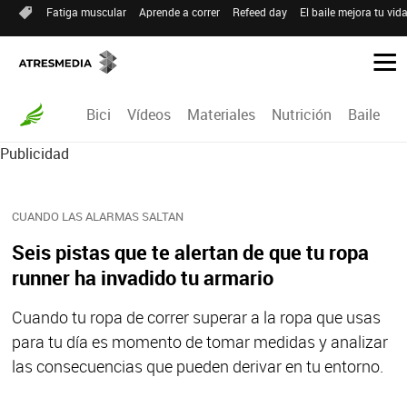
Fatiga muscular
Aprende a correr
Refeed day
El baile mejora tu vid
Bici
Vídeos
Materiales
Nutrición
Baile
R
Publicidad
CUANDO LAS ALARMAS SALTAN
Seis pistas que te alertan de que tu ropa
runner ha invadido tu armario
Cuando tu ropa de correr superar a la ropa que usas
para tu día es momento de tomar medidas y analizar
las consecuencias que pueden derivar en tu entorno.