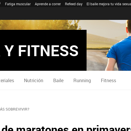
Fatiga muscular
Aprende a correr
Refeed day
El baile mejora tu vida sexua
 Y FITNESS
eriales
Nutrición
Baile
Running
Fitness
ÁS SOBREVIVIR?
 de maratones en primaver