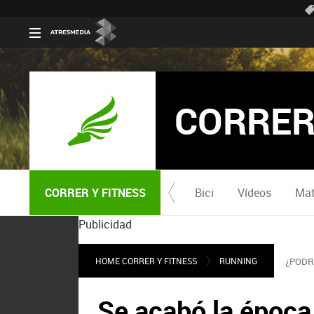
CORRER
CORRER Y FITNESS
Bici
Vídeos
Mat
Publicidad
HOME CORRER Y FITNESS
RUNNING
¿PODR
Se acabó la época