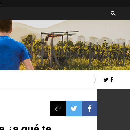
l
a ¿a qué te