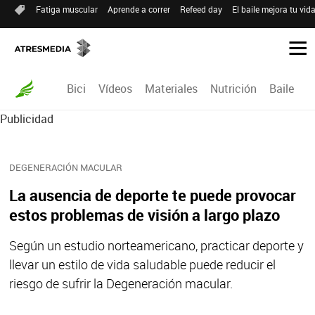
Fatiga muscular
Aprende a correr
Refeed day
El baile mejora tu vid
Bici
Vídeos
Materiales
Nutrición
Baile
R
Publicidad
DEGENERACIÓN MACULAR
La ausencia de deporte te puede provocar
estos problemas de visión a largo plazo
Según un estudio norteamericano, practicar deporte y
llevar un estilo de vida saludable puede reducir el
riesgo de sufrir la Degeneración macular.