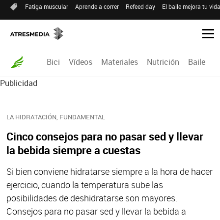
Fatiga muscular
Aprende a correr
Refeed day
El baile mejora tu vid
Bici
Vídeos
Materiales
Nutrición
Baile
R
Publicidad
LA HIDRATACIÓN, FUNDAMENTAL
Cinco consejos para no pasar sed y llevar
la bebida siempre a cuestas
Si bien conviene hidratarse siempre a la hora de hacer
ejercicio, cuando la temperatura sube las
posibilidades de deshidratarse son mayores.
Consejos para no pasar sed y llevar la bebida a