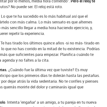
tar por lo menos, media hora corriendo”.
Pero el reloj te
tos? No puede ser. El reloj está roto.
. Lo que te ha sucedido es lo más habitual así que el
ártelo con más calma. Lo más sensato es que alternes
más sencillo llegar a media hora haciendo ejercicio, y,
rer repetir la experiencia.
.
Te has tirado los últimos quince años -si no más- tirado en
 lo que no has corrido en la mitad de tu existencia. Podrías
n más que suficientes para empezar. Planifica cuándo te
 agenda y no faltes a la cita.
etas.
¿Cuándo fue la última vez que tuviste? Es muy
nticipo que los primeros días te dolerán hasta las pestañas.
por dejar atrás la vida sedentaria. No te confíes y pienses
as querrás morirte del dolor y caminarás igual que
olo
. Intenta 'engañar' a un amigo, a tu pareja en tu nueva