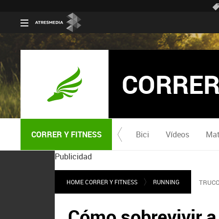
CORRER
CORRER Y FITNESS
Bici
Vídeos
Mat
Publicidad
HOME CORRER Y FITNESS
RUNNING
TRUCO
Cómo sobrevivir a