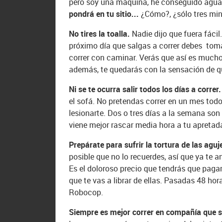
pero soy una máquina, he conseguido aguan
pondrá en tu sitio...
¿Cómo?, ¿sólo tres minu
No tires la toalla.
Nadie dijo que fuera fácil
próximo día que salgas a correr debes tom
correr con caminar. Verás que así es mucho 
además, te quedarás con la sensación de que
Ni se te ocurra salir todos los días a correr
el sofá. No pretendas correr en un mes todo
lesionarte. Dos o tres días a la semana so
viene mejor rascar media hora a tu apretada
Prepárate para sufrir la tortura de las aguj
posible que no lo recuerdes, así que ya te a
Es el doloroso precio que tendrás que pagar 
que te vas a librar de ellas. Pasadas 48 hor
Robocop.
Siempre es mejor correr en compañía que s