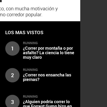
oco, con mucha motivación y
omo corredor popular.
LOS MAS VISTOS
RUNNING
1
¿Correr por montaña o por
asfalto? La ciencia lo tiene
muy claro
RUNNING
2
¿Correr nos ensancha las
piernas?
RUNNING
3
¿Alguien podría correr lo
que Forrest Gump hizo en