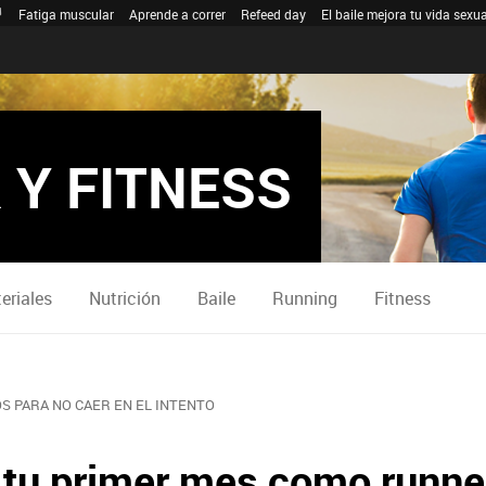
Fatiga muscular
Aprende a correr
Refeed day
El baile mejora tu vida sexua
 Y FITNESS
eriales
Nutrición
Baile
Running
Fitness
S PARA NO CAER EN EL INTENTO
 tu primer mes como runne