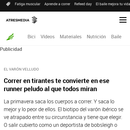
Fatiga muscular
Aprende a correr
Refeed day
El baile mejora tu vid
Bici
Vídeos
Materiales
Nutrición
Baile
R
Publicidad
EL VARÓN VELLUDO
Correr en tirantes te convierte en ese
runner peludo al que todos miran
La primavera saca los cuerpos a correr. Y saca lo
mejor y lo peor de ellos. El biotipo del varón ibérico se
ve atrapado entre su circunstancia y tiene que elegir.
O salir cubierto como un deportista de bobsleigh o