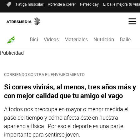
Fatiga muscular
Aprende a correr
Refeed day
El baile mejora tu vid
Bici
Vídeos
Materiales
Nutrición
Baile
R
Publicidad
CORRIENDO CONTRA EL ENVEJECIMIENTO
Si corres vivirás, al menos, tres años más y
con mejor calidad que tu amigo el vago
A todos nos preocupa en mayor o menor medida el
paso del tiempo y cómo afecta éste en nuestra
apariencia física. Por eso el deporte es una parte
importante para sentirse joven.