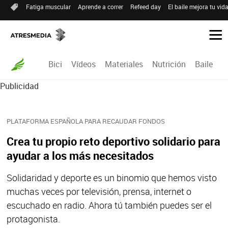
Fatiga muscular
Aprende a correr
Refeed day
El baile mejora tu vid
Bici
Vídeos
Materiales
Nutrición
Baile
R
Publicidad
PLATAFORMA ESPAÑOLA PARA RECAUDAR FONDOS
Crea tu propio reto deportivo solidario para
ayudar a los más necesitados
Solidaridad y deporte es un binomio que hemos visto
muchas veces por televisión, prensa, internet o
escuchado en radio. Ahora tú también puedes ser el
protagonista.