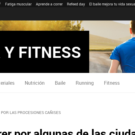
Fatiga muscular
Aprende a correr
Refeed day
El baile mejora tu vida sexua
 Y FITNESS
eriales
Nutrición
Baile
Running
Fitness
 POR LAS PROCESIONES CAÑISES
rer por algunas de las ciu