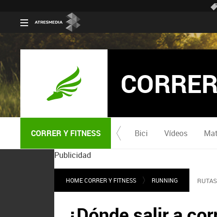
CORRER
CORRER Y FITNESS
Bici
Vídeos
Mat
Publicidad
HOME CORRER Y FITNESS
RUNNING
RUTAS
¿Dónde salir a cor