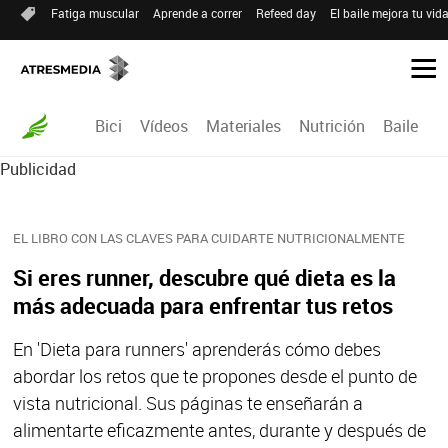
Fatiga muscular
Aprende a correr
Refeed day
El baile mejora tu vid
Bici
Vídeos
Materiales
Nutrición
Baile
R
Publicidad
EL LIBRO CON LAS CLAVES PARA CUIDARTE NUTRICIONALMENTE
Si eres runner, descubre qué dieta es la
más adecuada para enfrentar tus retos
En 'Dieta para runners' aprenderás cómo debes
abordar los retos que te propones desde el punto de
vista nutricional. Sus páginas te enseñarán a
alimentarte eficazmente antes, durante y después de