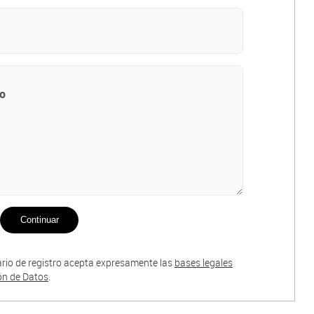
Continuar
ario de registro acepta expresamente las
bases legales
ión de Datos
.