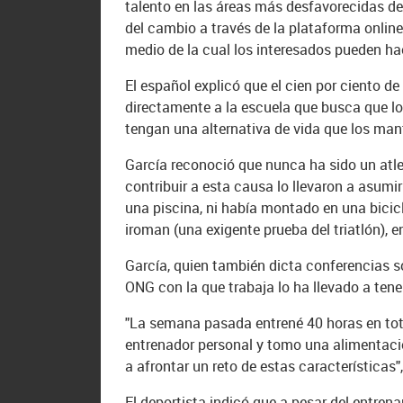
talento en las áreas más desfavorecidas de
del cambio a través de la plataforma online
medio de la cual los interesados pueden h
El español explicó que el cien por ciento d
directamente a la escuela que busca que lo
tengan una alternativa de vida que los mant
García reconoció que nunca ha sido un atlet
contribuir a esta causa lo llevaron a asumi
una piscina, ni había montado en una bicic
iroman (una exigente prueba del triatlón), 
García, quien también dicta conferencias s
ONG con la que trabaja lo ha llevado a tene
"La semana pasada entrené 40 horas en tot
entrenador personal y tomo una alimentac
a afrontar un reto de estas características"
El deportista indicó que a pesar del entren