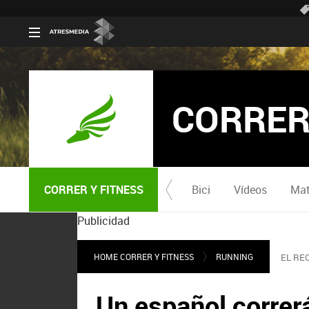
CORRER
CORRER Y FITNESS
Bici
Vídeos
Mat
Publicidad
HOME CORRER Y FITNESS
RUNNING
EL RE
Un español correrá