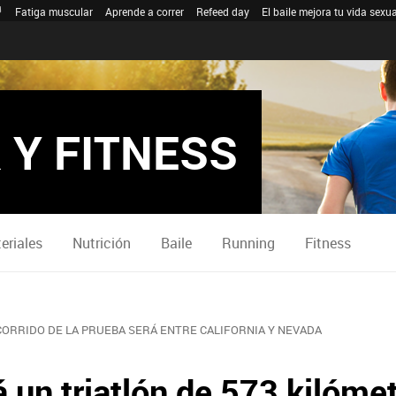
Fatiga muscular
Aprende a correr
Refeed day
El baile mejora tu vida sexua
 Y FITNESS
eriales
Nutrición
Baile
Running
Fitness
CORRIDO DE LA PRUEBA SERÁ ENTRE CALIFORNIA Y NEVADA
 un triatlón de 573 kilóme