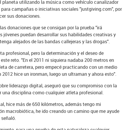
l planeta utilizando la música como vehículo canalizador
 para campañas o iniciativas sociales "justgiving.com", por
acer sus donaciones.
e las donaciones que se consigan por la prueba "irá
s jóvenes puedan desarrollar sus habilidades creativas y
enga alejados de las bandas callejeras y las drogas".
a profesional, pero la determinación y el deseo de
r este reto. "En el 2011 ni siquiera nadaba 200 metros en
leta de carretera, pero empecé practicando con un medio
en 2012 hice un ironman, luego un ultraman y ahora esto".
obre liderazgo digital, aseguró que su compromiso con la
r una disciplina como cualquier atleta profesional.
al, hice más de 650 kilómetros, además tengo mi
ión macrobiótica, he ido creando un camino que me ayude
, señaló.
amiento, para una prueba de esta naturaleza cualquier