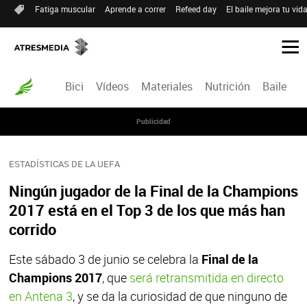
Fatiga muscular
Aprende a correr
Refeed day
El baile mejora tu vid
Bici
Vídeos
Materiales
Nutrición
Baile
R
Publicidad
ESTADÍSTICAS DE LA UEFA
Ningún jugador de la Final de la Champions
2017 está en el Top 3 de los que más han
corrido
Este sábado 3 de junio se celebra la
Final de la
Champions 2017
, que
será retransmitida en directo
en Antena 3
, y se da la curiosidad de que ninguno de