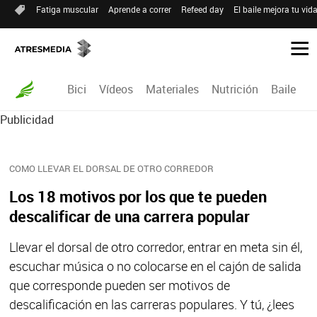
Fatiga muscular
Aprende a correr
Refeed day
El baile mejora tu vid
Bici
Vídeos
Materiales
Nutrición
Baile
R
Publicidad
COMO LLEVAR EL DORSAL DE OTRO CORREDOR
Los 18 motivos por los que te pueden
descalificar de una carrera popular
Llevar el dorsal de otro corredor, entrar en meta sin él,
escuchar música o no colocarse en el cajón de salida
que corresponde pueden ser motivos de
descalificación en las carreras populares. Y tú, ¿lees