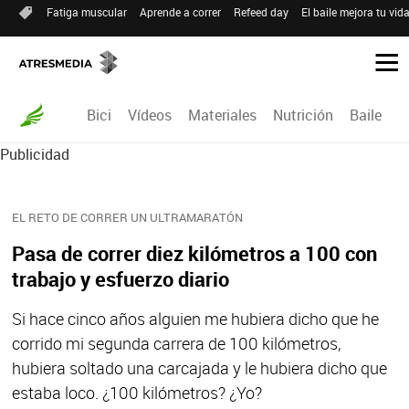
Fatiga muscular
Aprende a correr
Refeed day
El baile mejora tu vid
Bici
Vídeos
Materiales
Nutrición
Baile
R
Publicidad
EL RETO DE CORRER UN ULTRAMARATÓN
Pasa de correr diez kilómetros a 100 con
trabajo y esfuerzo diario
Si hace cinco años alguien me hubiera dicho que he
corrido mi segunda carrera de 100 kilómetros,
hubiera soltado una carcajada y le hubiera dicho que
estaba loco. ¿100 kilómetros? ¿Yo?