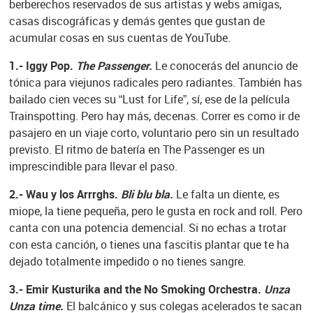
berberechos reservados de sus artistas y webs amigas,
casas discográficas y demás gentes que gustan de
acumular cosas en sus cuentas de YouTube.
1.- Iggy Pop.
The Passenger.
Le conocerás del anuncio de
tónica para viejunos radicales pero radiantes. También has
bailado cien veces su “Lust for Life”, sí, ese de la película
Trainspotting. Pero hay más, decenas. Correr es como ir de
pasajero en un viaje corto, voluntario pero sin un resultado
previsto. El ritmo de batería en The Passenger es un
imprescindible para llevar el paso.
2.- Wau y los Arrrghs.
Bli blu bla.
Le falta un diente, es
miope, la tiene pequeña, pero le gusta en rock and roll. Pero
canta con una potencia demencial. Si no echas a trotar
con esta canción, o tienes una fascitis plantar que te ha
dejado totalmente impedido o no tienes sangre.
3.- Emir Kusturika and the No Smoking Orchestra.
Unza
Unza time.
El balcánico y sus colegas acelerados te sacan