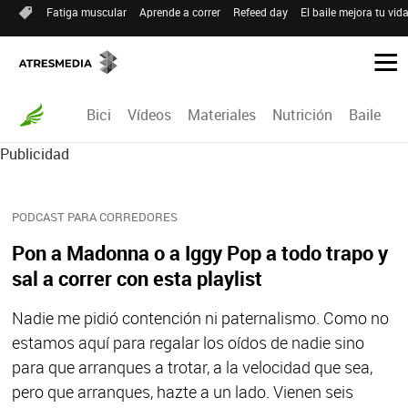
Fatiga muscular
Aprende a correr
Refeed day
El baile mejora tu vid
Bici
Vídeos
Materiales
Nutrición
Baile
R
Publicidad
PODCAST PARA CORREDORES
Pon a Madonna o a Iggy Pop a todo trapo y
sal a correr con esta playlist
Nadie me pidió contención ni paternalismo. Como no
estamos aquí para regalar los oídos de nadie sino
para que arranques a trotar, a la velocidad que sea,
pero que arranques, hazte a un lado. Vienen seis