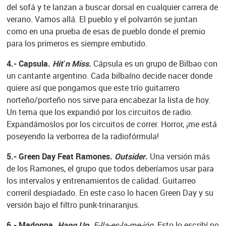
del sofá y te lanzan a buscar dorsal en cualquier carrera de
verano. Vamos allá. El pueblo y el polvarrón se juntan
como en una prueba de esas de pueblo donde el premio
para los primeros es siempre embutido.
4.- Capsula.
Hit’n Miss
.
Cápsula es un grupo de Bilbao con
un cantante argentino. Cada bilbaíno decide nacer donde
quiere así que pongamos que este trío guitarrero
norteño/porteño nos sirve para encabezar la lista de hoy.
Un tema que los expandió por los circuitos de radio.
Expandámoslos por los circuitos de correr. Horror, ¡me está
poseyendo la verborrea de la radiofórmula!
5.- Green Day Feat Ramones.
Outsider
.
Una versión más
de los Ramones, el grupo que todos deberíamos usar para
los intervalos y entrenamientos de calidad. Guitarreo
correril despiadado. En este caso lo hacen Green Day y su
versión bajo el filtro punk-trinaranjus.
6.- Madonna.
Hang Up
.
E-lla-es-la-me-jón
. Esto lo escribí no