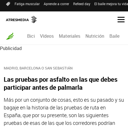
Fatiga muscular
Aprende a correr
Refeed day
El baile mejora tu vid
Bici
Vídeos
Materiales
Nutrición
Baile
R
Publicidad
MADRID, BARCELONA O SAN SEBASTIÁN
Las pruebas por asfalto en las que debes
participar antes de palmarla
Más por un conjunto de cosas, esto es su pasado y su
bagaje en la historia de las pruebas de ruta en
España, que por su presente, son las siguientes
pruebas de esas de las que los corredores podrían