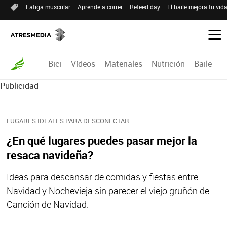
Fatiga muscular
Aprende a correr
Refeed day
El baile mejora tu vid
Bici
Vídeos
Materiales
Nutrición
Baile
R
Publicidad
LUGARES IDEALES PARA DESCONECTAR
¿En qué lugares puedes pasar mejor la
resaca navideña?
Ideas para descansar de comidas y fiestas entre
Navidad y Nochevieja sin parecer el viejo gruñón de
Canción de Navidad.