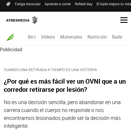
Fatiga muscular
Aprende a correr
Refeed day
El baile mejora tu vid
Bici
Vídeos
Materiales
Nutrición
Baile
R
Publicidad
CUANDO UNA RETIRADA A TIEMPO ES UNA VICTORIA
¿Por qué es más fácil ver un OVNI que a un
corredor retirarse por lesión?
No es una decisión sencilla, pero abandonar en una
carrera cuando el cuerpo no responde o nos
encontramos lesionados puede ser la decisión más
inteligente.