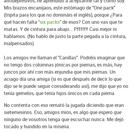
antidepresivos, he aprendido a aceptarme tal y como soy.
Mis brazos encanijaos, este estómago de "One pack"
(tripita para los que no domináis el inglés), porque ¿Para
qué hacen falta “
six packs
” de esos? Con uno vas que te
matas. Y de cintura para abajo... Pfffff!! Casi mejor ni
hablamos. (No hablo de justo la parte pegada a la cintura,
malpensados)
Los amigos me llaman el "Canillas". Podréis imaginar que
no tengo dos columnas jónicas por piernas, es más, hay
juncos por ahí con más enjundia que mis piernas. Un
aciago día una amiga (si es que después de decir lo que
dijo se le puede seguir considerando así), me dijo que yo no
tenía gemelos, que tenía hijos únicos en cada pierna.
No contenta con eso remató la jugada diciendo que eran
sietemesinos. Eso, amigos míos, es algo que espero que
ninguno de vosotros tenga que escuchar nunca. Me dejó
tocado y hundido en la miseria.