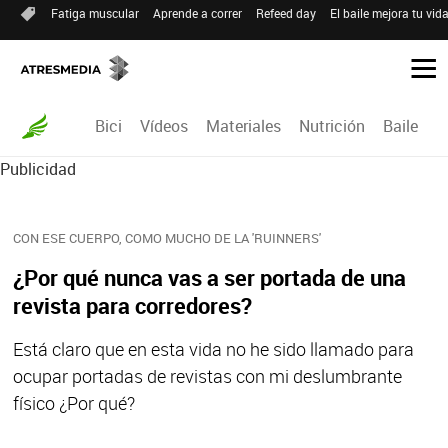
Fatiga muscular
Aprende a correr
Refeed day
El baile mejora tu vid
Bici
Vídeos
Materiales
Nutrición
Baile
R
Publicidad
CON ESE CUERPO, COMO MUCHO DE LA 'RUINNERS'
¿Por qué nunca vas a ser portada de una
revista para corredores?
Está claro que en esta vida no he sido llamado para
ocupar portadas de revistas con mi deslumbrante
físico ¿Por qué?