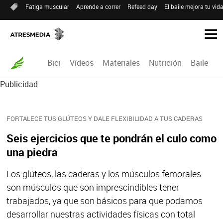
Fatiga muscular
Aprende a correr
Refeed day
El baile mejora tu vid
Bici
Vídeos
Materiales
Nutrición
Baile
R
Publicidad
FORTALECE TUS GLÚTEOS Y DALE FLEXIBILIDAD A TUS CADERAS
Seis ejercicios que te pondrán el culo como
una piedra
Los glúteos, las caderas y los músculos femorales
son músculos que son imprescindibles tener
trabajados, ya que son básicos para que podamos
desarrollar nuestras actividades físicas con total