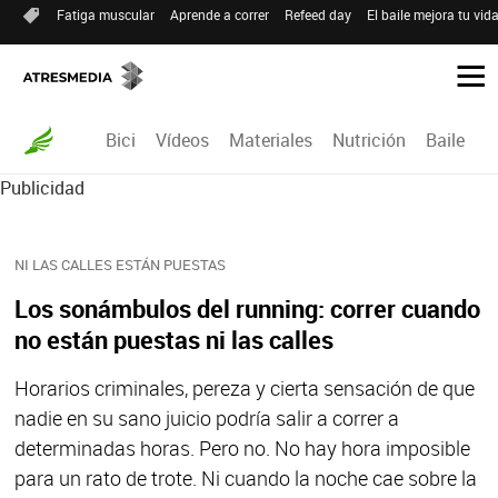
Fatiga muscular
Aprende a correr
Refeed day
El baile mejora tu vid
Bici
Vídeos
Materiales
Nutrición
Baile
R
Publicidad
NI LAS CALLES ESTÁN PUESTAS
Los sonámbulos del running: correr cuando
no están puestas ni las calles
Horarios criminales, pereza y cierta sensación de que
nadie en su sano juicio podría salir a correr a
determinadas horas. Pero no. No hay hora imposible
para un rato de trote. Ni cuando la noche cae sobre la