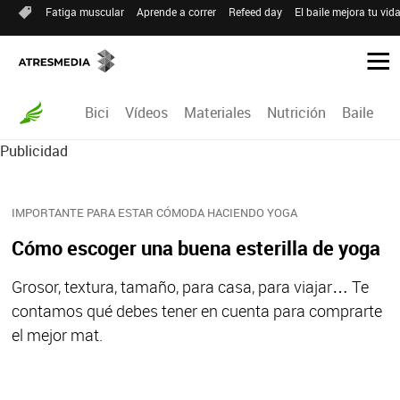
Fatiga muscular
Aprende a correr
Refeed day
El baile mejora tu vid
Bici
Vídeos
Materiales
Nutrición
Baile
R
Publicidad
IMPORTANTE PARA ESTAR CÓMODA HACIENDO YOGA
Cómo escoger una buena esterilla de yoga
Grosor, textura, tamaño, para casa, para viajar… Te
contamos qué debes tener en cuenta para comprarte
el mejor mat.