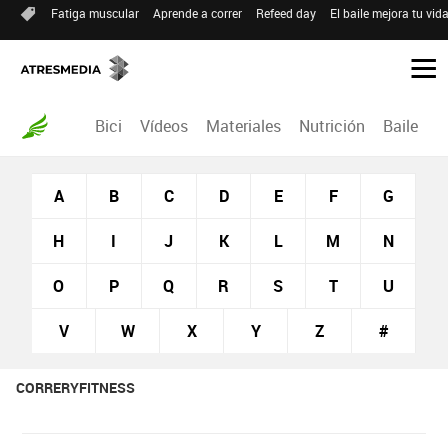
Fatiga muscular
Aprende a correr
Refeed day
El baile mejora tu vid
Bici
Vídeos
Materiales
Nutrición
Baile
R
A
B
C
D
E
F
G
H
I
J
K
L
M
N
O
P
Q
R
S
T
U
V
W
X
Y
Z
#
CORRERYFITNESS