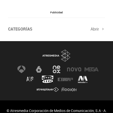
Publicidad
CATEGORÍAS
Abrir
Salud sexual
El tiempo
Viajes y planes
Deportistas
Champions
Últimas noticias
Nutrición
Gastronomía
Recetas de cocina
Trabaja los glúteos
Suelo pélvico
Vientre plano
Dietas sanas
Flooxer
Salud
Apps
Vídeos fitness
Running
© Atresmedia Corporación de Medios de Comunicación, S.A - A.