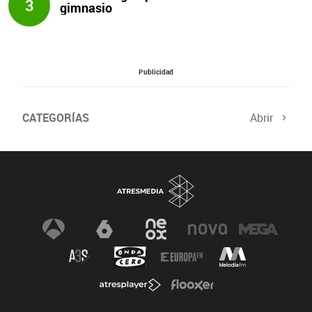
3
gimnasio
Publicidad
CATEGORÍAS
Abrir
Salud sexual
El tiempo
Viajes y planes
Deportistas
Champions
Últimas noticias
Nutrición
Gastronomía
Recetas de cocina
Trabaja los glúteos
Suelo pélvico
Vientre plano
Dietas sanas
Flooxer