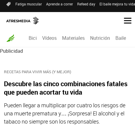
Fatiga muscular
Aprende a correr
Refeed day
El baile mejora tu vid
Bici
Vídeos
Materiales
Nutrición
Baile
R
Publicidad
RECETAS PARA VIVIR MÁS (Y MEJOR)
Descubre las cinco combinaciones fatales
que pueden acortar tu vida
Pueden llegar a multiplicar por cuatro los riesgos de
una muerte prematura y… ¡Sorpresa! El alcohol y el
tabaco no siempre son los responsables.