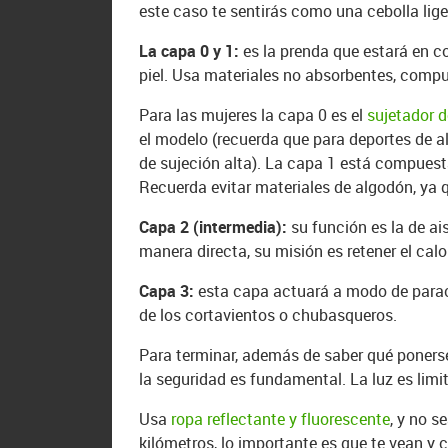
este caso te sentirás como una cebolla liger
La capa 0 y 1:
es la prenda que estará en co
piel. Usa materiales no absorbentes, compue
Para las mujeres la capa 0 es el
sujetador d
el modelo (recuerda que para deportes de a
de sujeción alta). La capa 1 está compuest
Recuerda evitar materiales de algodón, ya q
Capa 2 (intermedia):
su función es la de ai
manera directa, su misión es retener el calo
Capa 3:
esta capa actuará a modo de para
de los cortavientos o chubasqueros.
Para terminar, además de saber qué ponerse 
la seguridad es fundamental. La luz es limi
Usa
ropa reflectante y fluorescente
, y no s
kilómetros, lo importante es que te vean y 