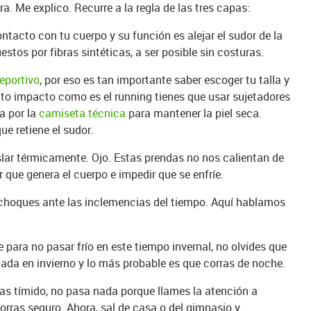
a. Me explico. Recurre a la regla de las tres capas:
ntacto con tu cuerpo y su función es alejar el sudor de la
stos por fibras sintéticas, a ser posible sin costuras.
eportivo
, por eso es tan importante saber escoger tu talla y
lto impacto como es el running tienes que usar sujetadores
a por la
camiseta técnica
para mantener la piel seca.
ue retiene el sudor.
slar térmicamente. Ojo. Estas prendas no nos calientan de
r que genera el cuerpo e impedir que se enfríe.
choques ante las inclemencias del tiempo. Aquí hablamos
para no pasar frío en este tiempo invernal, no olvides que
tada en invierno y lo más probable es que corras de noche.
eas tímido, no pasa nada porque llames la atención a
corras seguro. Ahora, sal de casa o del gimnasio y