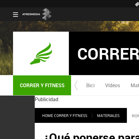
CORRER
CORRER Y FITNESS
Bici
Vídeos
Mat
Publicidad
HOME CORRER Y FITNESS
MATERIALES
RO
¿Qué ponerse para 