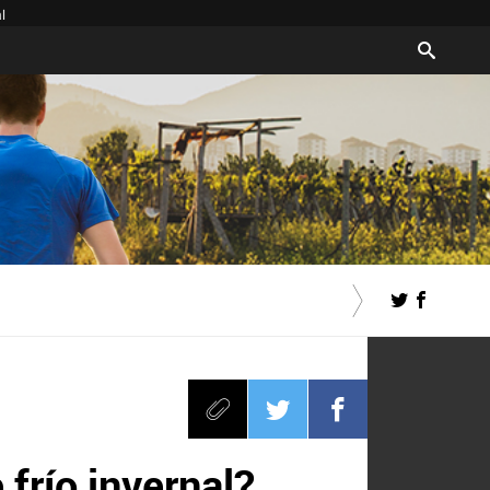
l
frío invernal?