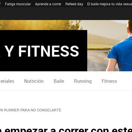
Fatiga muscular
Aprende a correr
Refeed day
El baile mejora tu vida sexua
 Y FITNESS
eriales
Nutrición
Baile
Running
Fitness
PA RUNNER PARA NO CONGELARTE
empezar a correr con este 