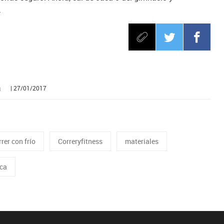
.
a
| 27/01/2017
rer con frío
Correryfitness
materiales
ica