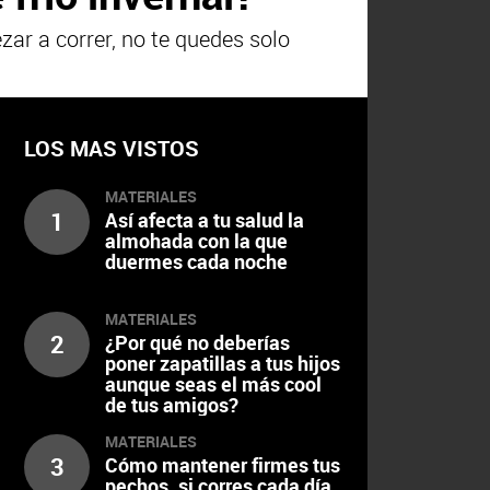
zar a correr, no te quedes solo
LOS MAS VISTOS
MATERIALES
1
Así afecta a tu salud la
almohada con la que
duermes cada noche
MATERIALES
2
¿Por qué no deberías
poner zapatillas a tus hijos
aunque seas el más cool
de tus amigos?
MATERIALES
3
Cómo mantener firmes tus
pechos, si corres cada día