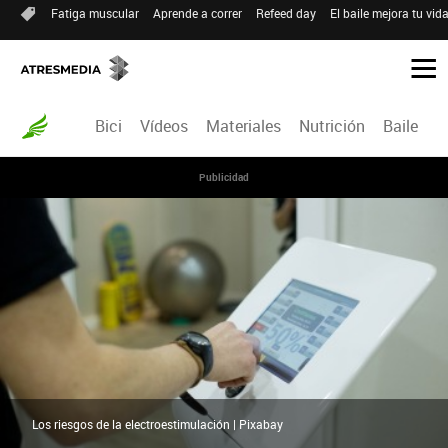
Fatiga muscular
Aprende a correr
Refeed day
El baile mejora tu vid
Bici
Vídeos
Materiales
Nutrición
Baile
R
Publicidad
Los riesgos de la electroestimulación | Pixabay