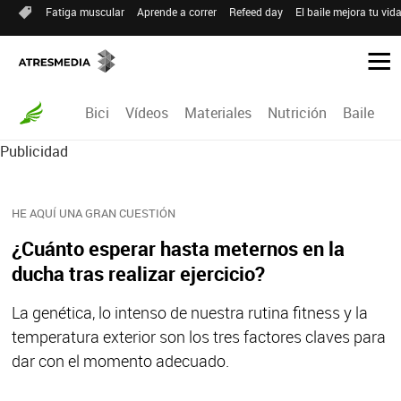
Fatiga muscular
Aprende a correr
Refeed day
El baile mejora tu vid
Bici
Vídeos
Materiales
Nutrición
Baile
R
Publicidad
HE AQUÍ UNA GRAN CUESTIÓN
¿Cuánto esperar hasta meternos en la
ducha tras realizar ejercicio?
La genética, lo intenso de nuestra rutina fitness y la
temperatura exterior son los tres factores claves para
dar con el momento adecuado.