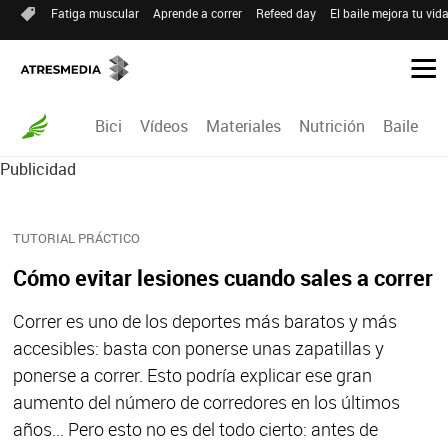
Fatiga muscular
Aprende a correr
Refeed day
El baile mejora tu vid
Bici
Vídeos
Materiales
Nutrición
Baile
R
Publicidad
TUTORIAL PRÁCTICO
Cómo evitar lesiones cuando sales a correr
Correr es uno de los deportes más baratos y más
accesibles: basta con ponerse unas zapatillas y
ponerse a correr. Esto podría explicar ese gran
aumento del número de corredores en los últimos
años... Pero esto no es del todo cierto: antes de