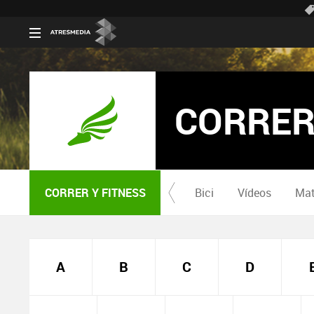
CORRER
CORRER Y FITNESS
Bici
Vídeos
Mat
A
B
C
D