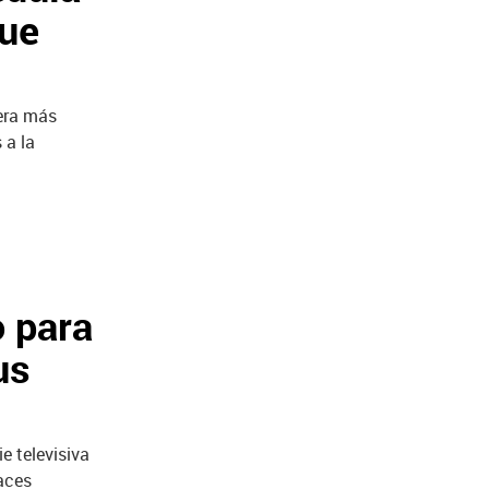
que
nera más
 a la
o para
us
e televisiva
haces