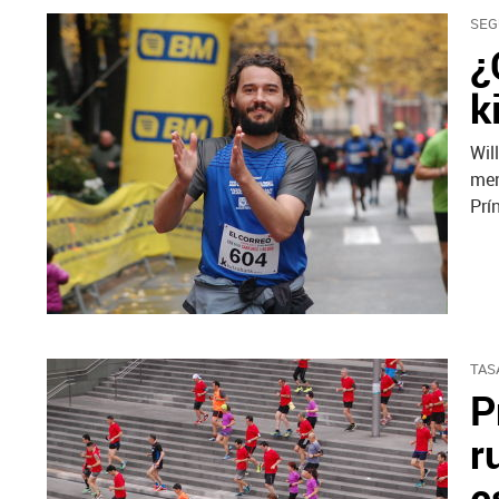
SEG
¿
k
Wil
men
Prí
TAS
P
r
e