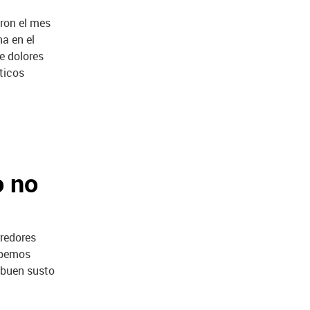
ron el mes
a en el
de dolores
ticos
o no
rredores
ebemos
 buen susto