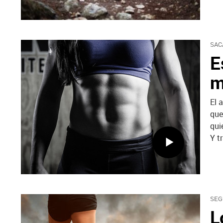
SAC
E
m
El 
que
qui
Y t
SEG
L