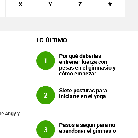
X
Y
Z
#
LO ÚLTIMO
Por qué deberías
1
entrenar fuerza con
pesas en el gimnasio y
cómo empezar
Siete posturas para
2
iniciarte en el yoga
nde
Angy y
Pasos a seguir para no
3
abandonar el gimnasio