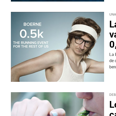
UNA
L
v
0
La 
de 
ben
DEB
L
c