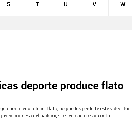
S
T
U
V
W
cas deporte produce flato
agua por miedo a tener flato, no puedes perderte este vídeo do
oven promesa del parkour, si es verdad o es un mito.