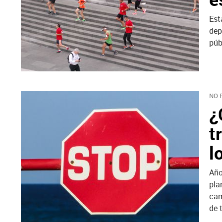
Est
dep
púb
NO 
¿
t
l
Año
pla
cam
de 