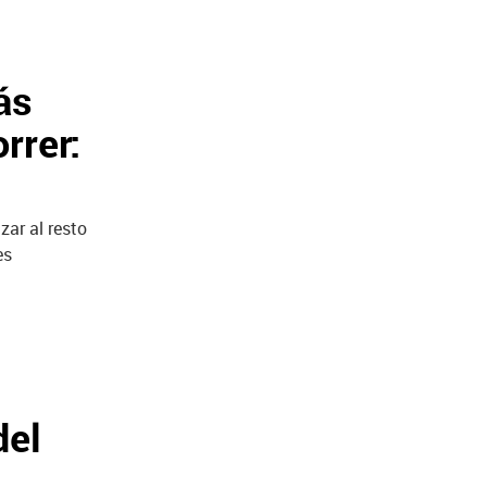
ás
rrer:
zar al resto
es
del