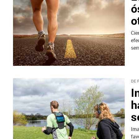
ó
o
Cie
efe
sem
DE 
I
h
s
Ima
fav