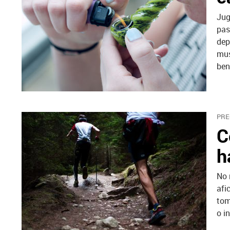
Jug
pas
dep
mus
ben
PRE
C
h
No 
afi
tom
o i