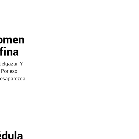
domen
fina
elgazar. Y
. Por eso
desaparezca.
édula