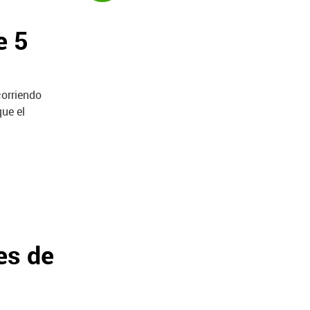
e 5
corriendo
ue el
es de