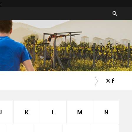
l
J
K
L
M
N