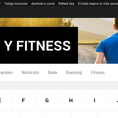
Fatiga muscular
Aprende a correr
Refeed day
El baile mejora tu vida sexua
 Y FITNESS
eriales
Nutrición
Baile
Running
Fitness
E
F
G
H
I