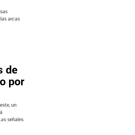
esas
 las arcas
s de
o por
este, un
rá
 Las señales