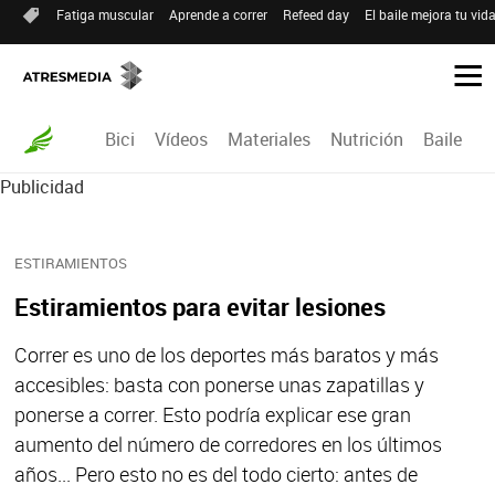
Fatiga muscular
Aprende a correr
Refeed day
El baile mejora tu vid
Bici
Vídeos
Materiales
Nutrición
Baile
R
Publicidad
ESTIRAMIENTOS
Estiramientos para evitar lesiones
Correr es uno de los deportes más baratos y más
accesibles: basta con ponerse unas zapatillas y
ponerse a correr. Esto podría explicar ese gran
aumento del número de corredores en los últimos
años... Pero esto no es del todo cierto: antes de