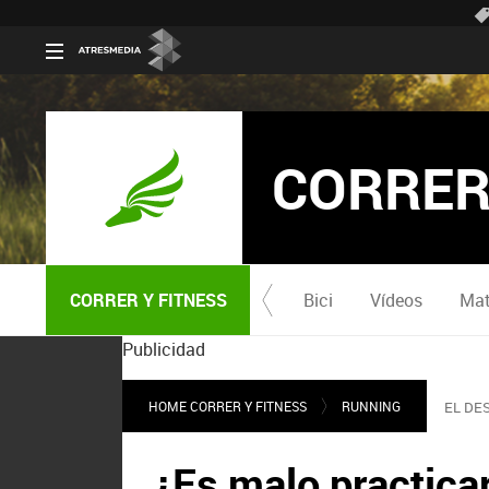
CORRER
CORRER Y FITNESS
Bici
Vídeos
Mat
Publicidad
HOME CORRER Y FITNESS
RUNNING
EL DE
¿Es malo practica