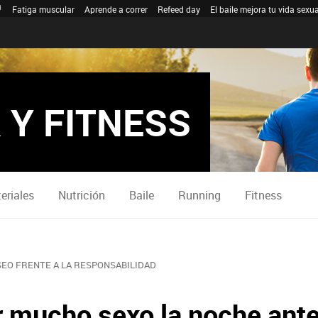
Fatiga muscular
Aprende a correr
Refeed day
El baile mejora tu vida sexua
 Y FITNESS
eriales
Nutrición
Baile
Running
Fitness
SEO FRENTE A LA RESPONSABILIDAD
r mucho sexo la noche ant