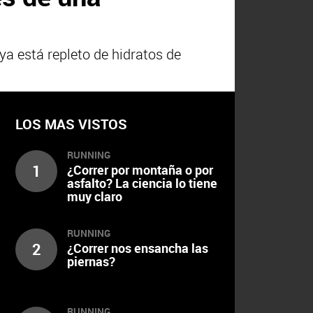
 ya está repleto de hidratos de
LOS MAS VISTOS
RUNNING
1
¿Correr por montaña o por
asfalto? La ciencia lo tiene
muy claro
RUNNING
2
¿Correr nos ensancha las
piernas?
RUNNING