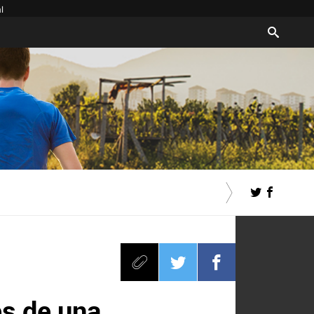
l
es de una