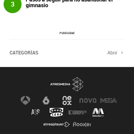
3
gimnasio
Publicidad
CATEGORÍAS
Abrir
Salud sexual
El tiempo
Viajes y planes
Deportistas
Champions
Últimas noticias
Nutrición
Gastronomía
Recetas de cocina
Trabaja los glúteos
Suelo pélvico
Vientre plano
Dietas sanas
Flooxer