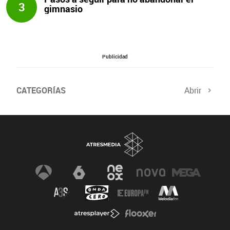
3
gimnasio
Publicidad
CATEGORÍAS
Abrir
Salud sexual
El tiempo
Viajes y planes
Deportistas
Champions
Últimas noticias
Nutrición
Gastronomía
Recetas de cocina
Trabaja los glúteos
Suelo pélvico
Vientre plano
Dietas sanas
Flooxer