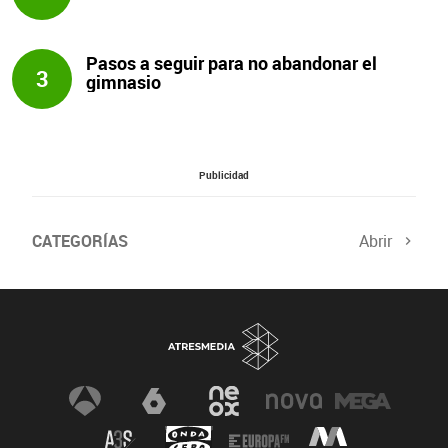
Pasos a seguir para no abandonar el
3
gimnasio
Publicidad
CATEGORÍAS
Abrir
Salud sexual
El tiempo
Viajes y planes
Deportistas
Champions
Últimas noticias
Nutrición
Gastronomía
Recetas de cocina
Trabaja los glúteos
Suelo pélvico