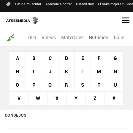
Fatiga muscular
Aprende a correr
Refeed day
El baile mejora tu vid
Bici
Vídeos
Materiales
Nutrición
Baile
R
A
B
C
D
E
F
G
H
I
J
K
L
M
N
O
P
Q
R
S
T
U
V
W
X
Y
Z
#
CONSEJOS