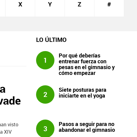
X
Y
Z
#
LO ÚLTIMO
Por qué deberías
1
entrenar fuerza con
pesas en el gimnasio y
cómo empezar
ea
Siete posturas para
2
iniciarte en el yoga
nvade
Pasos a seguir para no
han visto
3
abandonar el gimnasio
la XIV