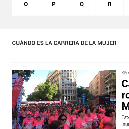
O
P
Q
R
CUÁNDO ES LA CARRERA DE LA MUJER
XIV
C
r
M
Est
inu