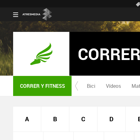
CORRER
CORRER Y FITNESS
Bici
Vídeos
Mat
A
B
C
D