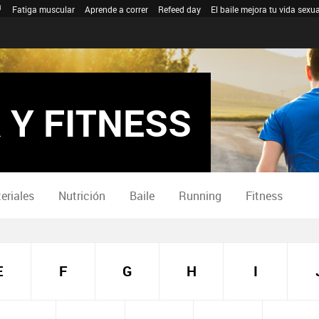
Fatiga muscular
Aprende a correr
Refeed day
El baile mejora tu vida sexua
 Y FITNESS
eriales
Nutrición
Baile
Running
Fitness
E
F
G
H
I