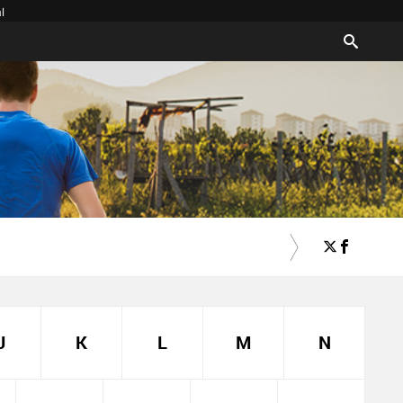
l
J
K
L
M
N