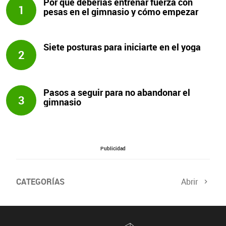
Por qué deberías entrenar fuerza con
1
pesas en el gimnasio y cómo empezar
Siete posturas para iniciarte en el yoga
2
Pasos a seguir para no abandonar el
3
gimnasio
Publicidad
CATEGORÍAS
Abrir
Salud sexual
El tiempo
Viajes y planes