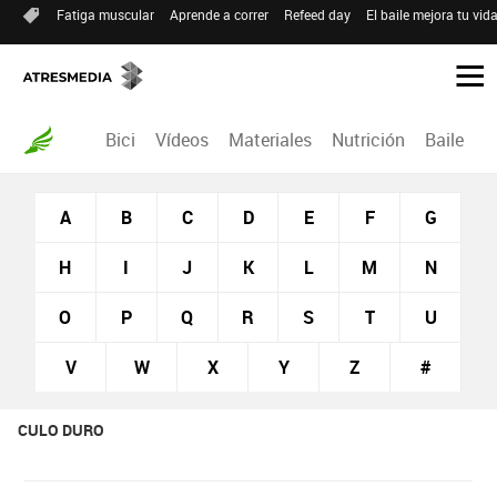
Fatiga muscular
Aprende a correr
Refeed day
El baile mejora tu vid
Bici
Vídeos
Materiales
Nutrición
Baile
R
A
B
C
D
E
F
G
H
I
J
K
L
M
N
O
P
Q
R
S
T
U
V
W
X
Y
Z
#
CULO DURO