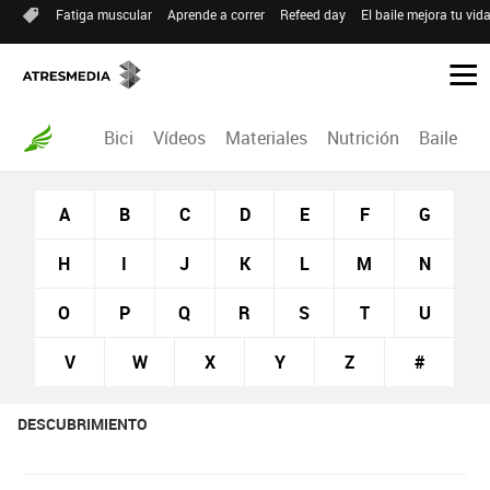
Fatiga muscular
Aprende a correr
Refeed day
El baile mejora tu vid
Bici
Vídeos
Materiales
Nutrición
Baile
R
A
B
C
D
E
F
G
H
I
J
K
L
M
N
O
P
Q
R
S
T
U
V
W
X
Y
Z
#
DESCUBRIMIENTO