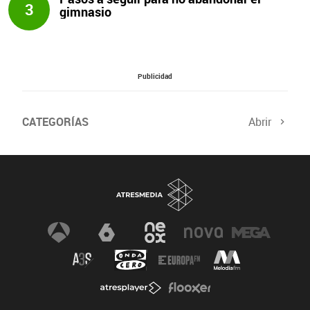
3
gimnasio
Publicidad
CATEGORÍAS
Abrir
Salud sexual
El tiempo
Viajes y planes
Deportistas
Champions
Últimas noticias
Nutrición
Gastronomía
Recetas de cocina
Trabaja los glúteos
Suelo pélvico
Vientre plano
Dietas sanas
Flooxer