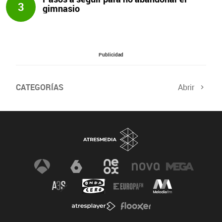
3
gimnasio
Publicidad
CATEGORÍAS
Abrir
Salud sexual
El tiempo
Viajes y planes
Deportistas
Champions
Últimas noticias
Nutrición
Gastronomía
Recetas de cocina
Trabaja los glúteos
Suelo pélvico
Vientre plano
Dietas sanas
Flooxer