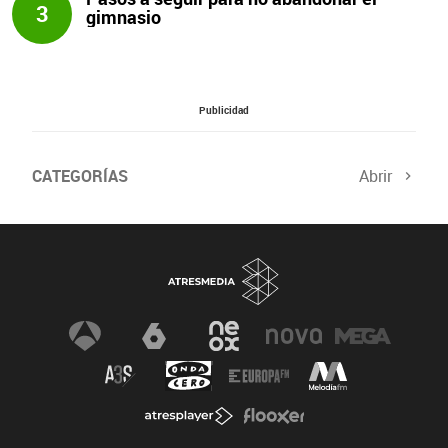
3
gimnasio
Publicidad
CATEGORÍAS
Abrir
Salud sexual
El tiempo
Viajes y planes
Deportistas
Champions
Últimas noticias
Nutrición
Gastronomía
Recetas de cocina
Trabaja los glúteos
Suelo pélvico
Vientre plano
Dietas sanas
Flooxer