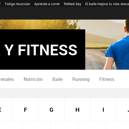
Fatiga muscular
Aprende a correr
Refeed day
El baile mejora tu vida sexua
 Y FITNESS
eriales
Nutrición
Baile
Running
Fitness
E
F
G
H
I