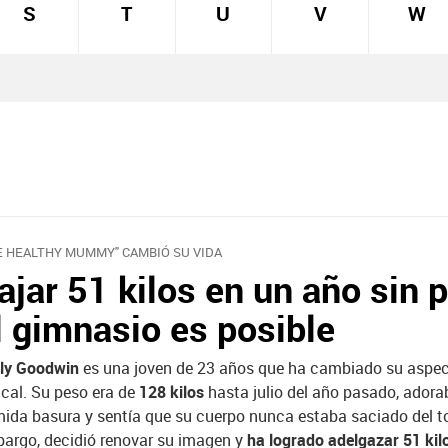
S
T
U
V
W
E HEALTHY MUMMY" CAMBIÓ SU VIDA
ajar 51 kilos en un año sin p
l gimnasio es posible
ily Goodwin
es una joven de 23 años que ha cambiado su aspe
ical. Su peso era de
128 kilos
hasta julio del año pasado, adora
ida basura y sentía que su cuerpo nunca estaba saciado del t
argo, decidió renovar su imagen y
ha logrado adelgazar 51 kil