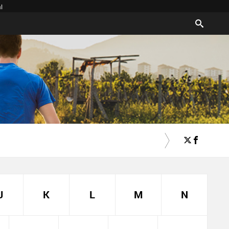
l
J
K
L
M
N