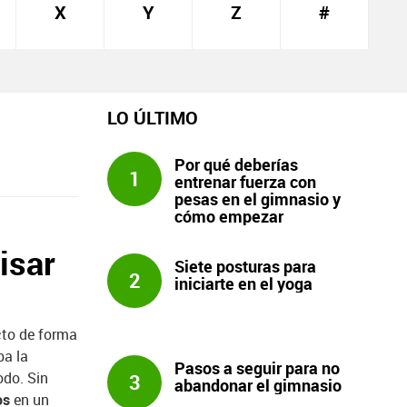
X
Y
Z
#
LO ÚLTIMO
Por qué deberías
1
entrenar fuerza con
pesas en el gimnasio y
cómo empezar
isar
Siete posturas para
2
iniciarte en el yoga
cto de forma
ba la
Pasos a seguir para no
odo. Sin
3
abandonar el gimnasio
os
en un