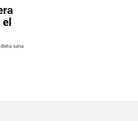
era
 el
 dieta sana