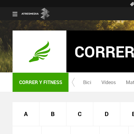
CORRER
CORRER Y FITNESS
Bici
Vídeos
Mat
A
B
C
D