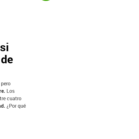
si
 de
, pero
re.
Los
tre cuatro
ad.
¿Por qué