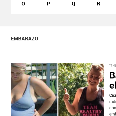
O
P
Q
R
EMBARAZO
"TH
B
e
Cic
rad
com
emb