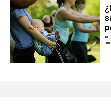
¿
s
p
Aun
par