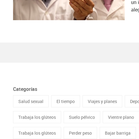
un 
aleg
Categorías
Salud sexual
El tiempo
Viajes y planes
Depo
Trabaja los glúteos
Suelo pélvico
Vientre plano
Trabaja los glúteos
Perder peso
Bajar barriga