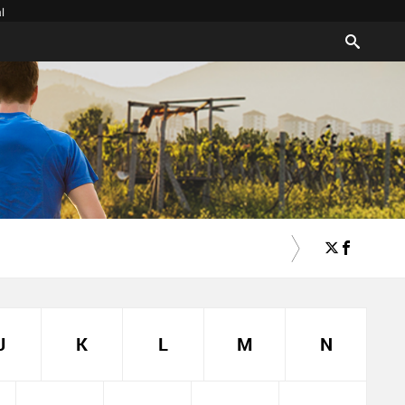
l
J
K
L
M
N