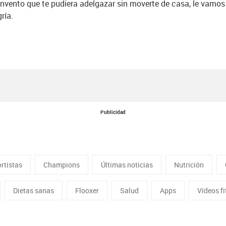
invento que te pudiera adelgazar sin moverte de casa, le vamos
ría.
Publicidad
rtistas
Champions
Últimas noticias
Nutrición
Dietas sanas
Flooxer
Salud
Apps
Vídeos f