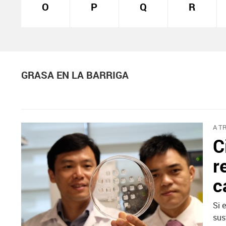
O
P
Q
R
GRASA EN LA BARRIGA
A T
C
r
c
Si 
sus