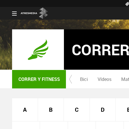
CORRER
CORRER Y FITNESS
Bici
Vídeos
Mat
A
B
C
D