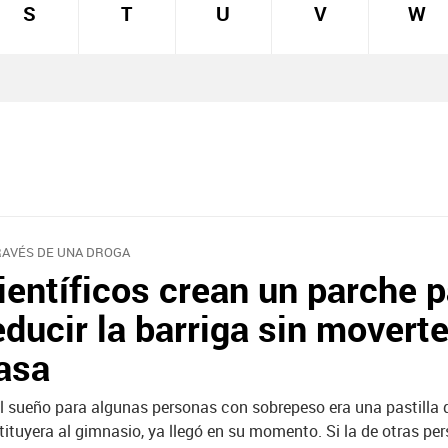
S
T
U
V
W
RAVÉS DE UNA DROGA
ientíficos crean un parche p
educir la barriga sin movert
asa
el sueño para algunas personas con sobrepeso era una pastilla 
tituyera al gimnasio, ya llegó en su momento. Si la de otras pe