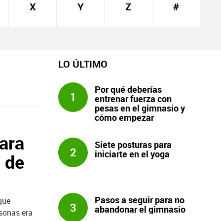
X
Y
Z
#
LO ÚLTIMO
Por qué deberías
1
entrenar fuerza con
pesas en el gimnasio y
cómo empezar
ara
Siete posturas para
2
iniciarte en el yoga
e de
Pasos a seguir para no
que
3
abandonar el gimnasio
rsonas era