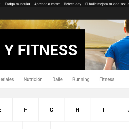
Fatiga muscular
Aprende a correr
Refeed day
El baile mejora tu vida sexua
 Y FITNESS
eriales
Nutrición
Baile
Running
Fitness
E
F
G
H
I