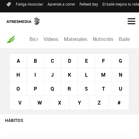
Fatiga muscular
Aprende a correr
Refeed day
El baile mejora tu vid
Bici
Vídeos
Materiales
Nutrición
Baile
R
A
B
C
D
E
F
G
H
I
J
K
L
M
N
O
P
Q
R
S
T
U
V
W
X
Y
Z
#
HÁBITOS