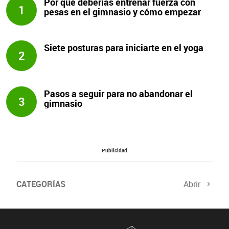
Por qué deberías entrenar fuerza con
1
pesas en el gimnasio y cómo empezar
Siete posturas para iniciarte en el yoga
2
Pasos a seguir para no abandonar el
3
gimnasio
Publicidad
CATEGORÍAS
Abrir
Salud sexual
El tiempo
Viajes y planes