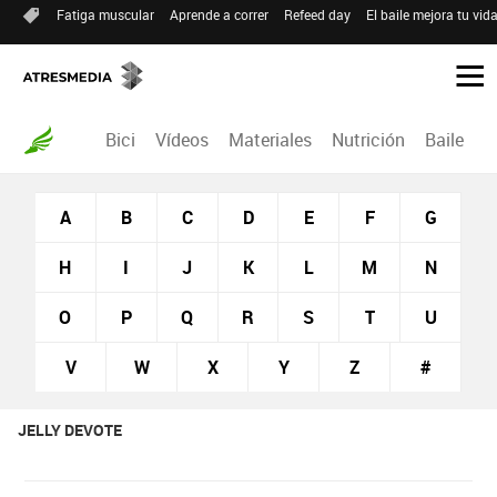
Fatiga muscular
Aprende a correr
Refeed day
El baile mejora tu vid
Bici
Vídeos
Materiales
Nutrición
Baile
R
A
B
C
D
E
F
G
H
I
J
K
L
M
N
O
P
Q
R
S
T
U
V
W
X
Y
Z
#
JELLY DEVOTE