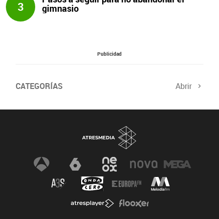
3
gimnasio
Publicidad
CATEGORÍAS
Abrir
Salud sexual
El tiempo
Viajes y planes
Deportistas
Champions
Últimas noticias
Nutrición
Gastronomía
Recetas de cocina
Trabaja los glúteos
Suelo pélvico
Vientre plano
Dietas sanas
Flooxer