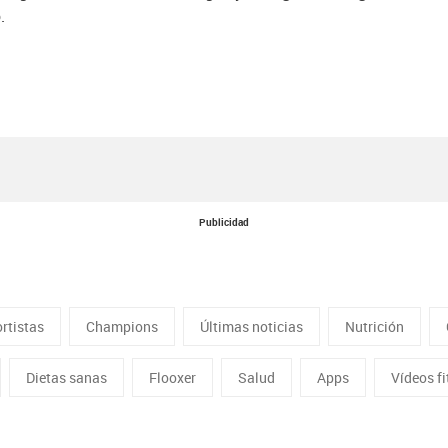
.
Publicidad
rtistas
Champions
Últimas noticias
Nutrición
Dietas sanas
Flooxer
Salud
Apps
Vídeos f