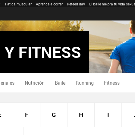
Fatiga muscular
Aprende a correr
Refeed day
El baile mejora tu vida sexua
 Y FITNESS
eriales
Nutrición
Baile
Running
Fitness
E
F
G
H
I