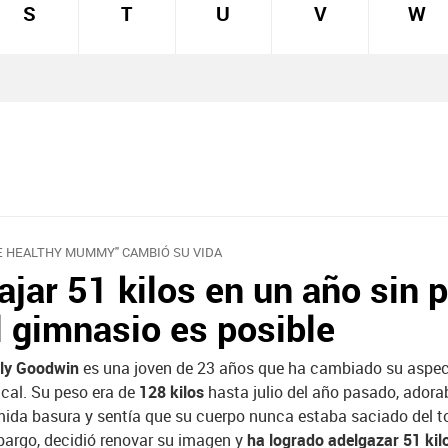
S
T
U
V
W
E HEALTHY MUMMY" CAMBIÓ SU VIDA
ajar 51 kilos en un año sin p
l gimnasio es posible
ily Goodwin
es una joven de 23 años que ha cambiado su aspe
ical. Su peso era de
128 kilos
hasta julio del año pasado, adora
ida basura y sentía que su cuerpo nunca estaba saciado del t
argo, decidió renovar su imagen y
ha logrado adelgazar 51 kil