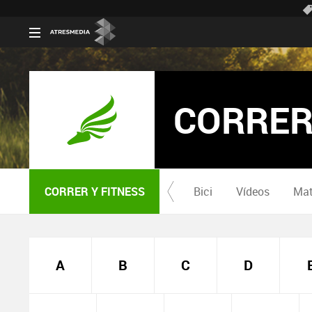
CORRER
CORRER Y FITNESS
Bici
Vídeos
Mat
A
B
C
D