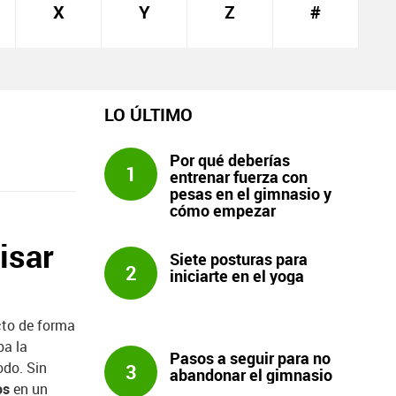
X
Y
Z
#
LO ÚLTIMO
Por qué deberías
1
entrenar fuerza con
pesas en el gimnasio y
cómo empezar
isar
Siete posturas para
2
iniciarte en el yoga
cto de forma
ba la
Pasos a seguir para no
odo. Sin
3
abandonar el gimnasio
os
en un