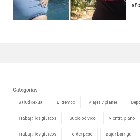
año
Categorías
Salud sexual
El tiempo
Viajes y planes
Depo
Trabaja los glúteos
Suelo pélvico
Vientre plano
Trabaja los glúteos
Perder peso
Bajar barriga