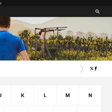
l
J
K
L
M
N