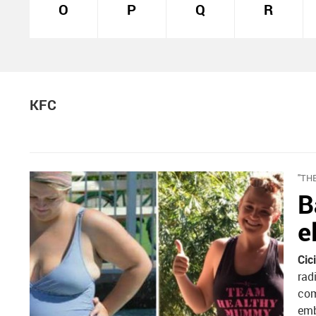
O
P
Q
R
KFC
"TH
B
e
Cic
rad
com
emb