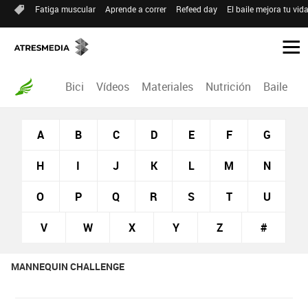
Fatiga muscular
Aprende a correr
Refeed day
El baile mejora tu vid
Bici
Vídeos
Materiales
Nutrición
Baile
R
A
B
C
D
E
F
G
H
I
J
K
L
M
N
O
P
Q
R
S
T
U
V
W
X
Y
Z
#
MANNEQUIN CHALLENGE