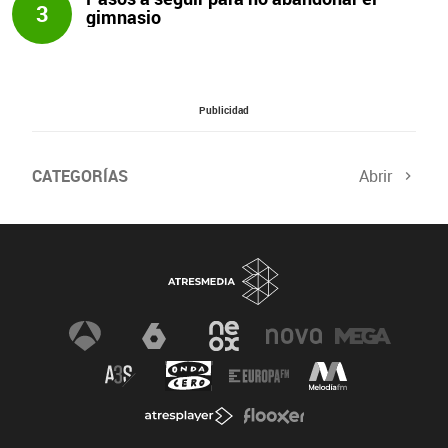
3
gimnasio
Publicidad
CATEGORÍAS
Abrir
Salud sexual
El tiempo
Viajes y planes
Deportistas
Champions
Últimas noticias
Nutrición
Gastronomía
Recetas de cocina
Trabaja los glúteos
Suelo pélvico
Vientre plano
Dietas sanas
Flooxer